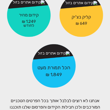
להגיע
להופיע
קידום מהיר
לתוצאות
קליק בצ'יק
ראשון בגוגל
הראשונות
1,249 ₪
כבר מחר.
649 ₪
בגוגל אורגני.​
לחודש
החבילה
המשתלמת
הכל תמורת מעט
ביותר כדי להיות
1,849 ₪
ראשונים בגוגל.
אנחנו לא רוצים לבלבל אותך בכל הפרטים הטכניים
המורכבים ולכן חבילות הקידום והפרסום שלנו תוכננו