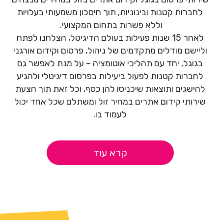
(Remarketing) (תלוי תקציב).
לחברות קטנות ובינוניות, תוך חיסכון משמעותי בעלויות
ביצוע אופטימיזציה רציפה של קמפיין.
וללא פשרות בתחום המקצועי.
לאחר 15 שנות פעילות בעולם הדיגיטל, הצלחנו לפתח
יצירת וכתיבת מודעות.
וליישם מודלים מתקדמים של ניהול, פרסום וקידום אורגני
בגוגל, יחד עם תהליכי אוטומציה – על מנת לאפשר גם
לחברות קטנות לפעול ביעילות בפרסום דיגיטלי ולהגיע
להישגים ותוצאות שיכניסו להן כסף, וכל זאת תוך הצעת
שירותי קידום אתרים במחיר זול ומשתלם שכל אחד יכול
לעמוד בו.
קרא עוד