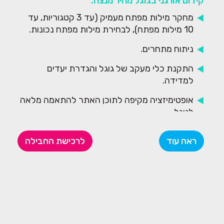
קידום אורגני בגוגל מחיר מנצח:
מחקר מילות מפתח מעמיק (עד 3 קטגוריות, עד
10 מילות מפתח), לבחירת מילות מפתח נכונות.
ניתוח מתחרים.
התקנת כלי מעקב של גוגל והגדרת יעדים
למדידה.
אופטימיזציה מקיפה לתוכן האתר להתאמה מלאה
לגוגל.
אופטימיזציה לקוד האתר (במגבלות מערכת
ראה עוד
לרכישת החבילה
הניהול).
בניית קישורים פנימיים.
יצירת היררכיית אתר המותאמת למנועי החיפוש.
שיפור הנעה לפעולה + חווית המשתמש באתר.
בניית מערך קישורים נכנסים לאתר – קישור אחד