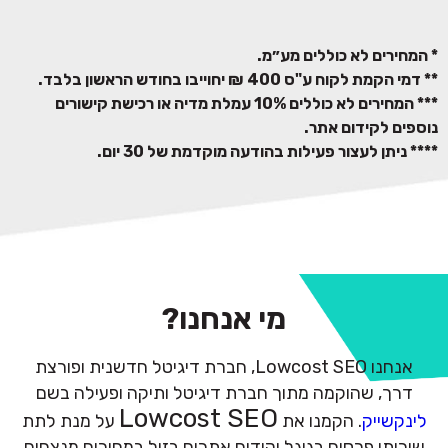
יצירת היררכיית אתר המותאמת למנועי החיפוש.
שיפור הנעה לפעולה + חווית המשתמש.
* המחירים לא כוללים מע״מ.
** דמי הקמת לקוח ע"ס 400 ₪ יחוייבו בחודש הראשון בלבד.
בניית מערך קישורים נכנסים לאתר – קישור אחד
*** המחירים לא כוללים 10% עמלת מדיה או רכישת קישורים
מדי חודש כלול במחיר. מומלץ מאוד לרכוש
נוספים לקידום אתר.
קישורים נוספים בתוספת תשלום.
**** ניתן לעצור פעילות בהודעה מוקדמת של 30 יום.
מחיר קישור נוסף החל מ 350 ש"ח.
פרסום:
מחקר מילות מפתח (עד 5 קבוצות מודעות).
ניתוח מתחרים.
מי אנחנו?
הקמת קמפיינים במערכת הפרסום של גוגל.
התמקדות בביטויים מניבים עם דגש על עלות
אנחנו Lowcost SEO, חברת דיגיטל חדשנית ופורצת
לקליק וניתוב תקציב באופן מושכל.
דרך, שהוקמה מתוך חברת דיגיטל ותיקה ופעילה בשם
Lowcost SEO
לינקשייק
. הקמנו את
על מנת לתת
אפשרות לפרסום ברשת המדיה, שיווק מחדש
שירותי פרסום בגוגל וקידום אתרים בזול במחירים מנצחים