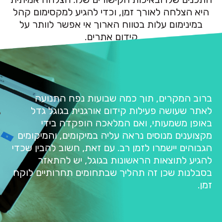
היא הצלחה לאורך זמן, וכדי להגיע למקסימום קהל
במינימום עלות בטווח הארוך אי אפשר לוותר על
קידום אתרים.
ברוב המקרים, תוך כמה שבועות נפח התנועה
לאתר שעושה פעילות קידום אורגנית בגוגל גדל
באופן משמעותי, ואם המלאכה הופקדה בידי
מקצוענים מנוסים נראה עליה במיקומים, והמיקומים
הגבוהים יישמרו לזמן רב. עם זאת, חשוב להבין שכדי
להגיע לתוצאות הראשונות בגוגל, יש להתאזר
בסבלנות שכן זה תהליך שבתחומים תחרותיים לוקח
זמן.